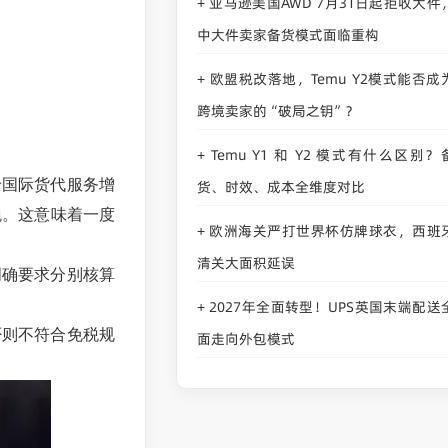
亚马逊美国AWD 7月31日起拒收大件
+
中大件卖家备货模式面临重构
欧盟税改落地，Temu Y2模式能否成
+
跨境卖家的“破局之钥”？
Temu Y1 和 Y2 模式有什么区别？
+
于国际货代服务增
货、时效、成本全维度对比
税。这意味着一度
欧洲海关严打世界杯仿牌球衣，西班
+
清关大面积延误
明确要求分别核算
2027年全面转型！UPS英国末端配送
+
否则不符合免税规
面走向外包模式