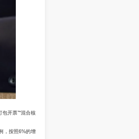
包开票”“混合核
例，按照6%的增