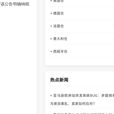
英国仓
+
，该公告明确纳税
德国仓
+
法国仓
+
意大利仓
+
西班牙仓
+
热点新闻
亚马逊欧洲站突发系统BUG：多国排
+
与类目紊乱，卖家如何应对？