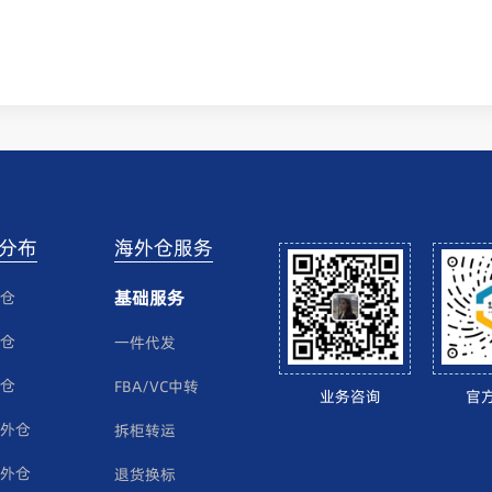
分布
海外仓服务
基础服务
仓
仓
一件代发
仓
FBA/VC中转
业务咨询
官
外仓
拆柜转运
外仓
退货换标