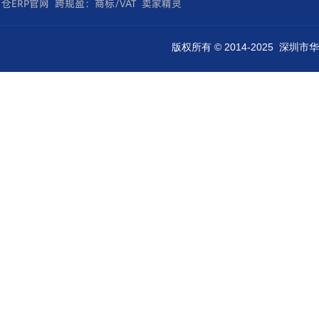
仓ERP官网
跨规盈：商标/VAT
卖家精灵
版权所有 © 2014-2025 