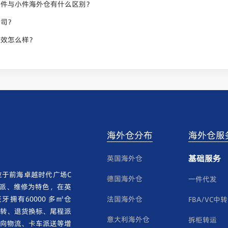
大件与小件海外仓有什么区别？
公司？
时效怎么样？
海外仓分布
海外仓服
基础服务
英国海外仓
于前海卓越时代广场C
德国海外仓
一件代发
卡派、维修为特色，在英
拥有60000 多㎡仓
法国海外仓
FBA/VC中转
转、退货换标、尾程派
意大利海外仓
拆柜转运
向物流、卡车派送等增