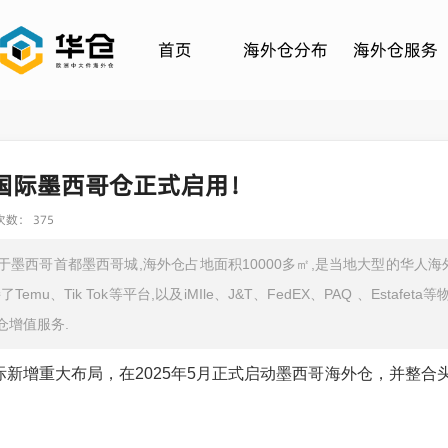
首页
海外仓分布
海外仓服务
国际墨西哥仓正式启用！
数： 375
墨西哥首都墨西哥城,海外仓占地面积10000多㎡,是当地大型的华人海
emu、Tik Tok等平台,以及iMIle、J&T、FedEX、PAQ 、Est
仓增值服务.
际新增重大布局，在2025年5月正式启动墨西哥海外仓，并整合