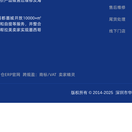
单价产品做售后维修及海
售后维修
都墨城开放10000+㎡
尾货处理
和自提等服务，并整合
帮拉美卖家实现墨西哥
线下门店
仓ERP官网
跨规盈：商标/VAT
卖家精灵
版权所有 © 2014-2025 