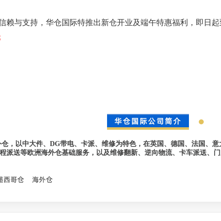
信赖与支持，华仓国际特推出新仓开业及端午特惠福利，即日起到
元
华仓国际公司简介
外仓，以中大件、
DG带电、卡派、维修为特色，在英国、德国、法国、意大
、尾程派送等欧洲海外仓基础服务，以及维修翻新、
逆向物流
、卡车派送、门
墨西哥仓
海外仓