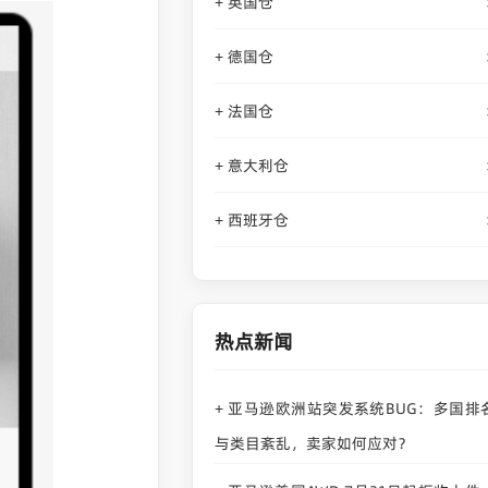
英国仓
+
德国仓
+
法国仓
+
意大利仓
+
西班牙仓
+
热点新闻
亚马逊欧洲站突发系统BUG：多国排
+
与类目紊乱，卖家如何应对？