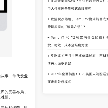
亚马逊美国AWD 7月31日起拒收大件
+
中大件卖家备货模式面临重构
欧盟税改落地，Temu Y2模式能否成
+
跨境卖家的“破局之钥”？
Temu Y1 和 Y2 模式有什么区别？
+
货、时效、成本全维度对比
欧洲海关严打世界杯仿牌球衣，西班
+
清关大面积延误
2027年全面转型！UPS英国末端配送
+
始从事一件代发业
面走向外包模式
仓库的完善布局，
送难题。
外开放和运营，以