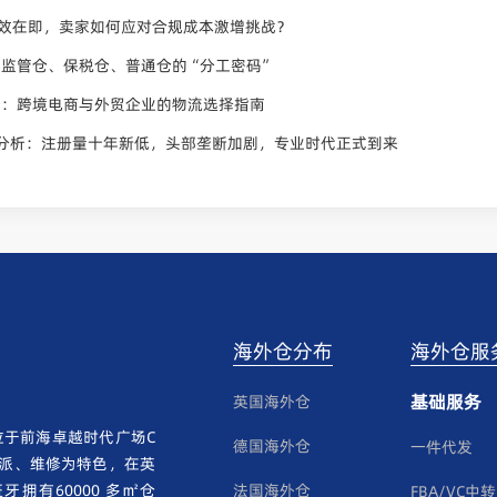
生效在即，卖家如何应对合规成本激增挑战？
监管仓、保税仓、普通仓的“分工密码”
析：跨境电商与外贸企业的物流选择指南
全景分析：注册量十年新低，头部垄断加剧，专业时代正式到来
海外仓分布
海外仓服
基础服务
英国海外仓
于前海卓越时代广场C
德国海外仓
一件代发
卡派、维修为特色，在英
拥有60000 多㎡仓
法国海外仓
FBA/VC中转