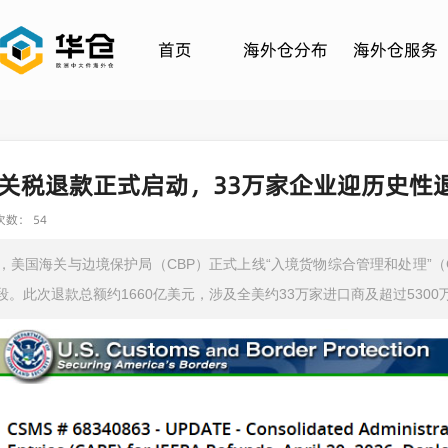
首页
海外仓分布
海外仓服务
元关税退款正式启动，33万家企业迎历史性
数： 54
0日，美国海关与边境保护局（CBP）正式上线“入境货物综合管理和处理”
。此次退款总额约1660亿美元，涉及全美约33万家进口商及超过5300