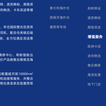
转、退货换标、尾程派
意大利海外仓
拆柜转运
向物流、卡车派送等增
西班牙海外仓
退货换标
，华仓国际整合优质资
墨西哥专线
尾程派送
司机，配合仓库做后端
增值服务
效，全方位满足派送需
欧洲卡派
维修中心，帮助智能出
逆向物流
单价产品做售后维修及海
售后维修
都墨城开放10000+㎡
尾货处理
和自提等服务，并整合
帮拉美卖家实现墨西哥
线下门店