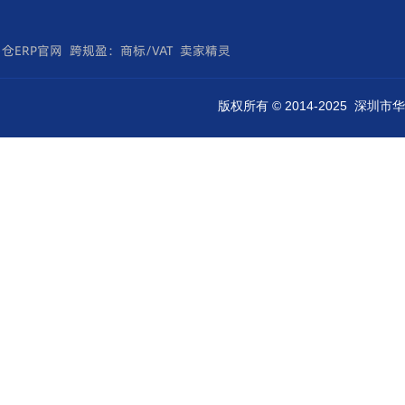
仓ERP官网
跨规盈：商标/VAT
卖家精灵
版权所有 © 2014-2025 