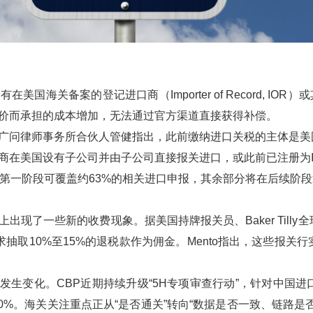
在美国海关备案的登记进口商（Importer of Record, 
价而承担的成本增加，无法通过官方渠道直接获得补偿。
广问律师事务所合伙人管健指出，此前缴纳进口关税的主体是美
商在美国设有子公司并由子公司直接报关进口，或此前已注册为IO
计第一阶段可覆盖约63%的相关进口申报，其余部分将在后续阶
现了一些新的收费现象。据美国持牌报关员、Baker Tilly全球
求抽取10%至15%的退税款作为佣金。Mento指出，这些报
发生变化。CBP近期持续升级“5H专项审查行动”，针对中国
30%。海关关注重点正从“是否通关”转向“数据是否一致、链路